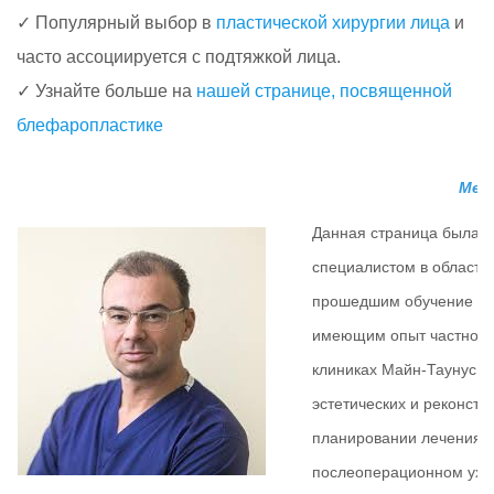
✓ Популярный выбор в
пластической хирургии лица
и
часто ассоциируется с подтяжкой лица.
✓ Узнайте больше на
нашей странице, посвященной
блефаропластике
Мед
Данная страница была 
специалистом в области 
прошедшим обучение в б
имеющим опыт частной п
клиниках Майн-Таунус в
эстетических и реконстр
планировании лечения, 
послеоперационном ухо