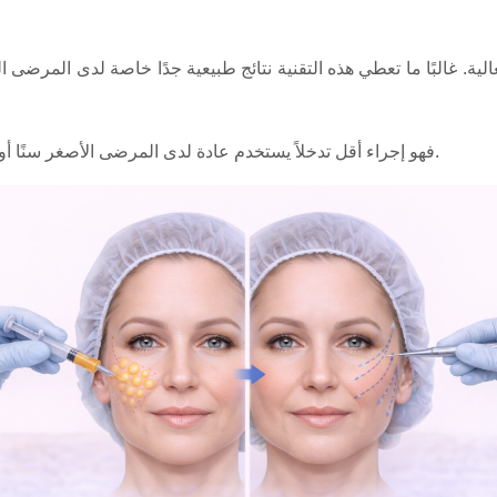
أما mini facelift فهو إجراء أقل تدخلاً يستخدم عادة لدى المرضى الأصغر سنًا أو الذين يعانون من ترهل خفيف في الوجه.