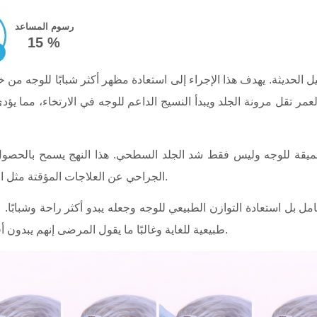
رسوم المساعد
15 %
 الحديثة. يهدف هذا الإجراء إلى استعادة مظهر أكثر شبابًا للوجه من خلا
 تقل مرونة الجلد ويبدأ النسيج الداعم للوجه في الارتخاء، مما يؤدي إلى ظهور التجاعيد و
لعميقة للوجه وليس فقط شد الجلد السطحي. هذا النهج يسمح بالحصول ع
الجراحي عن العلاجات المؤقتة مثل الحقن بالفيلر أو البوتوكس التي تحسن المظهر مؤقتًا فقط.
 استعادة التوازن الطبيعي للوجه وجعله يبدو أكثر راحة وشبابًا. عن
طبيعية للغاية وغالبًا ما يقول المرضى إنهم يبدون أفضل دون أن يعرف الآخرون أنهم خضعوا لجراحة تجميلية.