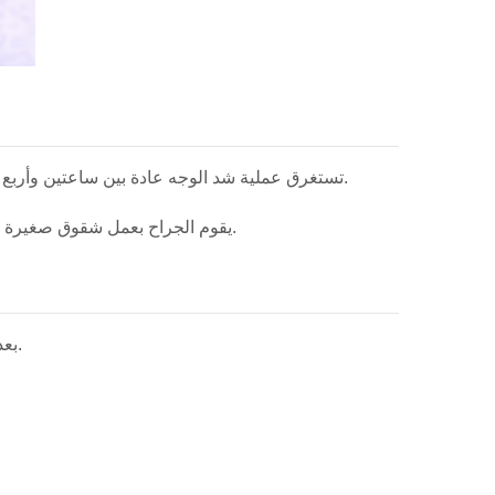
تستغرق عملية شد الوجه عادة بين ساعتين وأربع ساعات حسب مدى التعقيد والإجراءات الإضافية المصاحبة. يتم إجراء العملية عادة تحت التخدير العام أو التخدير الوريدي العميق.
يقوم الجراح بعمل شقوق صغيرة حول الأذن وأحيانًا داخل خط الشعر. بعد ذلك يتم رفع الأنسجة العميقة وإعادة تموضعها وإزالة الجلد الزائد ثم إغلاق الشقوق بعناية.
بعد الجراحة قد يظهر تورم وكدمات في الأيام الأولى وهو أمر طبيعي. يبدأ معظم المرضى في الشعور بالتحسن بعد حوالي أسبوعين.