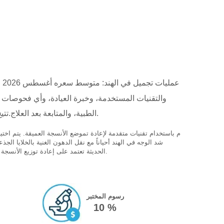
عمليات تجميل في الهند: متوسط ​​سعره أغسطس 2026 حوالي
والتقنيات المستخدمة، وخبرة العيادة، وأي فحوصات 
الطبية، والمتابعة بعد العلاج.تتيح لك مقارنة العيادات تقييم ليس فقط الأسعار، بل أيضًا جودة المرافق، والبروتوكولات الطبية المُقدمة، والدعم المُخصص المُقدم.
م باستخدام تقنيات متقدمة لإعادة تموضع الأنسجة العميقة. يتم اخت
شد الوجه في الهند أحياناً مع نقل الدهون الغنية بالخلايا ا
الحديثة تعتمد على إعادة توزيع الأنسجة العميقة بدلاً من شد الجلد السطحي فقط لضمان نتائج تدوم لسنوات. يتم تقييم شد الوجه في الهند وفق شد خط الفك وتحسين الطيات الأنفية الشفوية.
رسوم المختبر
10 %