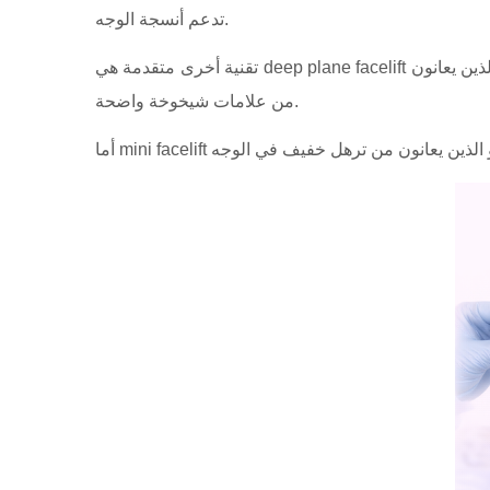
تدعم أنسجة الوجه.
تقنية أخرى متقدمة هي deep plane facelift والتي تسمح برفع الجزء الأوسط من الوجه بشكل أكثر فعالية. غالبًا ما تعطي هذه التقنية نتائج طبيعية جدًا خاصة لدى المرضى الذين يعانون
من علامات شيخوخة واضحة.