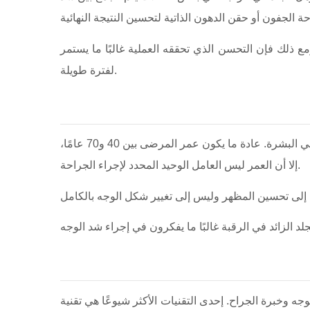
 ذلك فإن التحسن الذي تحققه العملية غالبًا ما يستمر
لفترة طويلة.
أفضل المرشحين لعملية شد الوجه هم الأشخاص الذين يعانون من ترهل واضح في الجلد ولكن ما زالت لديهم مرونة جيدة نسبيًا في البشرة. عادة ما يكون عمر المرضى بين 40 و70 عامًا،
إلا أن العمر ليس العامل الوحيد المحدد لإجراء الجراحة.
ات الأكثر شيوعًا هي تقنية SMAS والتي تستهدف الطبقة العضلية العميقة التي