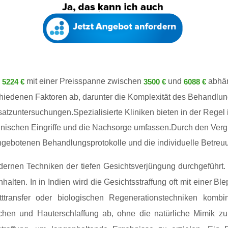
.
mit einer Preisspanne zwischen
und
abhän
5224 €
3500 €
6088 €
chiedenen Faktoren ab, darunter die Komplexität des Behandlun
usatzuntersuchungen.Spezialisierte Kliniken bieten in der Rege
ischen Eingriffe und die Nachsorge umfassen.Durch den Vergle
angebotenen Behandlungsprotokolle und die individuelle Betreuu
odernen Techniken der tiefen Gesichtsverjüngung durchgeführt.
alten. In in Indien wird die Gesichtsstraffung oft mit einer Ble
tttransfer oder biologischen Regenerationstechniken kombin
kchen und Hauterschlaffung ab, ohne die natürliche Mimik z