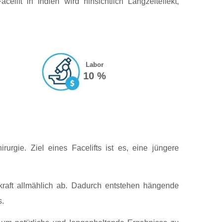
lift in Indien wird hinsichtlich Langzeiteffekt,
Labor
10 %
urgie. Ziel eines Facelifts ist es, eine jüngere
raft allmählich ab. Dadurch entstehen hängende
s.