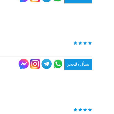
بسأل / للحجز