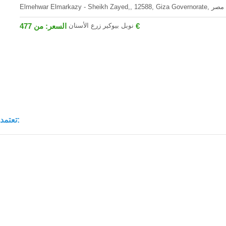
Elmehwar Elmarkazy - Sheikh Zayed,, 12588, Giza Governorate, مصر
نوبل بيوكير زرع الأسنان
السعر: من 477 €
تعتمد تكلفة زراعة الأسنان من نوبل بيوكير على المعايير التالية: