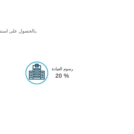
في مصر، يُنصح المرضى المهتمون بزراعة Nobel Biocare بالحصول على استشارة متخصصة لفهم الخيارات العلاجية، والمراحل، والنتائج المتوقعة.
رسوم العيادة
20 %