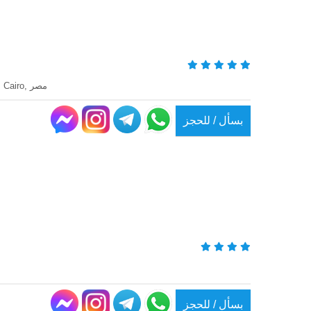
Al Fareeq Awal Mohammed Rashad Hasan, Al Matar, El Nozha, 11757, Cairo, مصر
بسأل / للحجز
بسأل / للحجز