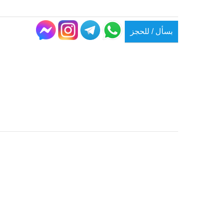
بسأل / للحجز