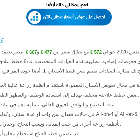
كم
 حوالي
مع نطاق سعر بين
و
. مصر يعتمد 
667 €
477 €
572 €
وأي فحوصات إضافية مطلوبة.تقدم العيادات المتخصصة عادةً خطط علاج
في مصر، تُستخدم غرسات Nobel Biocare ضمن خطط علاجية مختلفة تهدف إلى استعادة الوظيفة والمظهر الطبيعي للأسنان.
تتميز أنظمة Nobel Biocare بدقة التصنيع والتوافق الحيوي العالي، مما يساهم في ثبات الزرعة على المدى الطويل.
يمكن استخدام زراعة Nobel Biocare في حالات فقدان سن واحد أو عدة أسنان، وكذلك ضمن حلول مثل All-on-4 أو All-on-6.
غالبًا ما تُقارن غرسات Nobel Biocare بأنظمة زراعة أخرى من حيث المتانة، ونِسَب النجاح، وخيارات التعويض السني.
قد تتضمن خطة العلاج استخدام تيجان أو جسور ثابتة مصنوعة من الزيركون أو السيراميك الكامل.