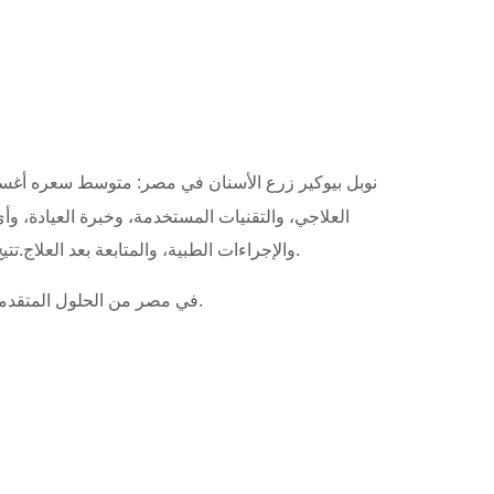
نوبل بيوكير زرع الأسنان في مصر: متوسط ​​سعره أغسطس 2026
العلاجي، والتقنيات المستخدمة، وخبرة العيادة، 
والإجراءات الطبية، والمتابعة بعد العلاج.تتيح لك مقارنة العيادات تقييم ليس فقط الأسعار، بل أيضًا جودة المرافق، والبروتوكولات الطبية المُقدمة، والدعم المُخصص المُقدم.
تُعد زراعة الأسنان Nobel Biocare في مصر من الحلول المتقدمة في مجال تعويض الأسنان المفقودة باستخدام أنظمة زراعة عالية الجودة ومعترف بها دوليًا.