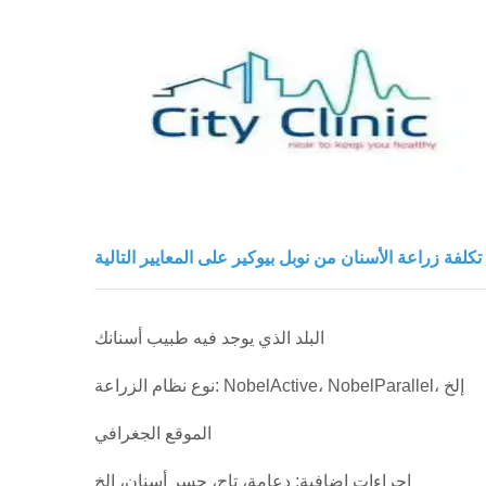
البلد الذي يوجد فيه طبيب أسنانك
نوع نظام الزراعة: NobelActive، NobelParallel، إلخ
الموقع الجغرافي
إجراءات إضافية: دعامة، تاج، جسر أسنان، إلخ