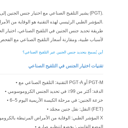
يشير التلقيح الصناعي مع اختيار جنس الجنين إلى تقنيات المساعدة على الإنجاب التي تسمح بتحديد جنس الجنين قبل نقله إلى الرحم باستخدام الفحص الجيني قبل الزرع (PGT).
المؤشر الطبي الرئيسي لهذه التقنية هو الوقاية من الأمراض الوراثية المرتبطة بالجنس. ويعتمد توفر هذا الإجراء قانونياً بالكامل على التشريعات الوطنية في كل دولة.
لأسباب طبية، ومقارنة أسعار التلقيح الصناعي مع الفحص 
أين يُسمح بتحديد جنس الجنين عبر التلقيح الصناعي؟
تقنيات اختيار الجنس في التلقيح الصناعي
• التقنية: التلقيح الصناعي مع PGT‑A أو PGT‑M
• الدقة: أكثر من 99٪ في تحديد الجنس الكروموسومي
• خزعة الجنين: في مرحلة الكيسة الأريمية اليوم 5–6
• النقل: نقل جنين مجمّد (FET)
• المؤشر الطبي: الوقاية من الأمراض المرتبطة بالكروموسوم X
• الوضع القانوني: يخضع لتنظيم صارم