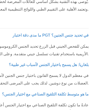
يُوصى بهذه التقنية بشكل أساسي للعائلات المعرضة لخطر الأمراض الوراثية المرتبطة بالجنس.
وتعتمد الأهلية على التقييم الطبي واللوائح التنظيمية المعمول بها.
ما مدى دقة اختبار PGT في تحديد جنس الجنين؟
الأريمية باستخدام تقنيات تسلسل جيني متقدمة. وعلى الرغم من دقة تحديد الجنس، فإن نجاح العلاج يعتمد أيضاً على عمر المريضة وجودة الأجنة وحالة بطانة الرحم.
بلغاريا: هل يسمح باختيار الجنس لأسباب غير طبية؟
في معظم الدول لا يسمح القانون باختيار جنس الجنين لأسب
العضلات من نوع دوشين. لذلك يجب على المرضى التحقق من قوانين الدولة المختارة والتأكد من أن الإجراء مسموح به فقط لأسباب طبية.
ما هو متوسط تكلفة التلقيح الصناعي مع اختيار الجنس؟
عادةً ما تكون تكلفة التلقيح الصناعي مع اختيار الجنس أ