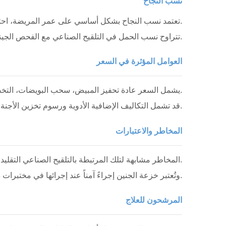
نسب النجاح
تعتمد نسب النجاح بشكل أساسي على عمر المريضة، احتياطي المبيض، جودة الأجنة وخبرة المختبر.
تتراوح نسب الحمل في التلقيح الصناعي مع الفحص الجيني عادة بين 50٪ و70٪ لدى النساء دون سن 38 عاماً.
العوامل المؤثرة في السعر
يشمل السعر عادة تحفيز المبيض، سحب البويضات، التخصيب، خزعة الجنين، التحليل الجيني، حفظ الأجنة بالتجميد ونقل الجنين المجمد.
قد تشمل التكاليف الإضافية الأدوية ورسوم تخزين الأجنة.
المخاطر والاعتبارات
المخاطر مشابهة لتلك المرتبطة بالتلقيح الصناعي التقليدي وتشمل متلازمة فرط تحفيز المبيض أو فشل الانغراس.
وتُعتبر خزعة الجنين إجراءً آمناً عند إجرائها في مختبرات ذات خبرة.
المرشحون للعلاج