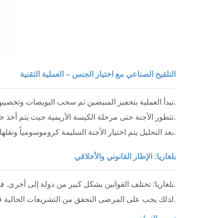
التلقيح الصناعي مع اختيار الجنس – العملية التقنية
تبدأ العملية بتحفيز المبيضين ثم سحب البويضات وتخصيبها باستخدام التلقيح الصناعي التقليدي أو الحقن المجهري.
تتطور الأجنة حتى مرحلة الكيسة الأريمية حيث يتم أخذ خزعة صغيرة لتحليل الكروموسومات باستخدام تقنيات تسلسل جيني متقدمة.
بعد التحليل يتم اختيار الأجنة السليمة كروموسومياً ونقلها في دورة لاحقة لنقل الأجنة المجمدة.
بلغاريا: الإطار القانوني والأخلاقي
بلغاريا: تختلف القوانين بشكل كبير من دولة إلى أخرى. في العديد من البلدان لا يُسمح باختيار جنس الجنين إلا لأسباب طبية.
لذلك يجب على المرضى التحقق من التشريعات الحالية قبل التخطيط للعلاج في الخارج.