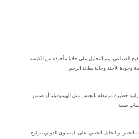
9٪ عند إجرائه في مختبرات متخصصة في التلقيح الصناعي. يتم التحليل على خلايا مأخوذة من الكيسة
راثية خطيرة مرتبطة بالجنس مثل الهيموفيليا أو ضمور
ة الجنين والتحليل الجيني. على المستوى الدولي تتراوح