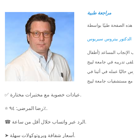
مراجعة طبية
الدكتور بيتروس سيريوس
ب الإنجاب المساعد (أطفال
. تلقى تدريبه في جامعة لييج
خبرة سريرية تزيد عن 15 عامًا. يمارس حاليًا عمله في أثينا في
اون مع مستشفيات جامعة لييج
✅ عيادات خصوبة مع مختبرات مختارة.
⭐ رضا المرضى: ٩٤٪.
☎ الرد عبر واتساب خلال أقل من ساعة.
➤ أسعار شفافة وبروتوكولات سهلة.