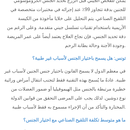
يمكن للفحص الجيني قبل الزرع تحديد الجنس الكروموسومي
للجنين بدقة تتجاوز 99٪ عند إجرائه في مختبرات متخصصة في
التلقيح الصناعي. يتم التحليل على خلايا مأخوذة من الكيسة
الأريمية باستخدام تقنيات تسلسل جيني متقدمة. وعلى الرغم من
دقة تحديد الجنس، فإن نجاح العلاج يعتمد أيضاً على عمر المريضة
وجودة الأجنة وحالة بطانة الرحم.
تونس: هل يسمح باختيار الجنس لأسباب غير طبية؟
في معظم الدول لا يسمح القانون باختيار جنس الجنين لأسباب غير
طبية. عادةً ما يُسمح بهذه التقنية فقط لتجنب انتقال أمراض وراثية
خطيرة مرتبطة بالجنس مثل الهيموفيليا أو ضمور العضلات من
نوع دوشين. لذلك يجب على المرضى التحقق من قوانين الدولة
المختارة والتأكد من أن الإجراء مسموح به فقط لأسباب طبية.
ما هو متوسط تكلفة التلقيح الصناعي مع اختيار الجنس؟