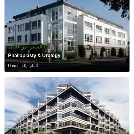
السعر: من 2200 €
Phalloplasty & Urology
Darmstadt, ألمانيا
السعر: من 2200 €