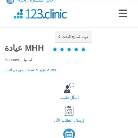
حجز إستشارة / إجراء
عودة لنتائج البحث
عيادة MHH
Hannover, ألمانيا
>
>
MHH
مَوْقِع
شفط الدهون في ألمانيا
اسأل طبيب
إرسال الطلب الآن