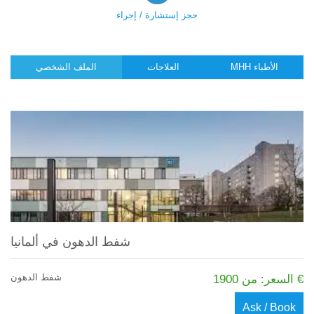
حجز إستشارة / إجراء
MHH الأطباء
العلاجات
الملف الشخصي
شفط الدهون في ألمانيا
شفط الدهون
السعر: من 1900 €
Ask / Book