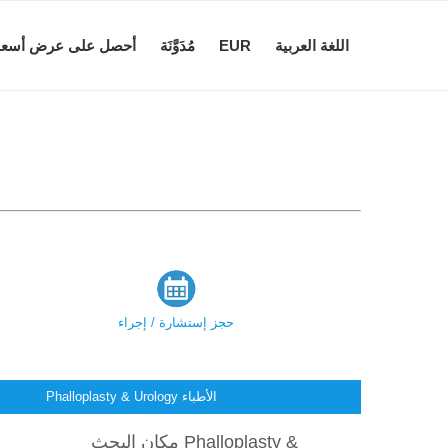
اللغة العربية
EUR
مُدَوَّنَة
أحصل على عرض أسعا
حجز إستشارة / إجراء
Phalloplasty & Urology الأطباء
مكان البحث Phalloplasty &