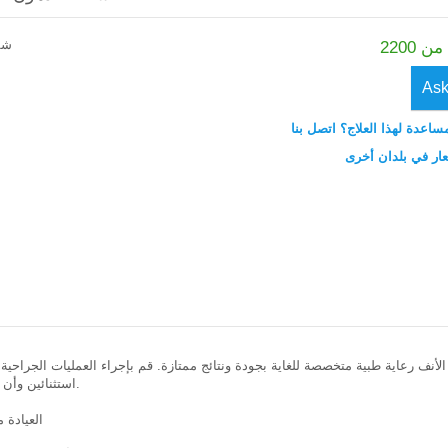
شف
Ask
ساعدة لهذا العلاج؟ اتصل بنا
عار في بلدان أخرى
الأنف رعاية طبية متخصصة للغاية بجودة ونتائج ممتازة. قم بإجراء العمليات الجراحي
استثنائين وأن يوفروا رعاية صحية عالية الجودة ، وليس مجرد رعاية طبية متوسطة.
العيادة متخ