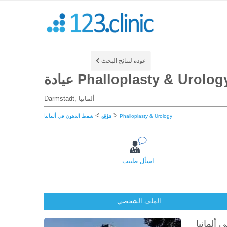
عودة لنتائج البحث
ادة Phalloplasty & Urology
Darmstadt, ألمانيا
>
>
Phalloplasty & Urology
مَوْقِع
شفط الدهون في ألمانيا
اسأل طبيب
الملف الشخصي
ألمانيا