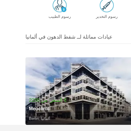
رسوم التخدير
رسوم الطبيب
عيادات مماثلة لــ شفط الدهون في ألمانيا
السعر: من 2200 €
Meoclinic
Berlin, ألمانيا