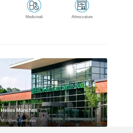
Medicinali
Attrezzature
Prezzo: Da 1900 €
Helios München
München, Germania