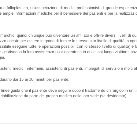
a e falloplastica, un'associazione di medici professionisti di grande esperienza 
ire ampie informazioni mediche per il benessere dei pazienti e per la realizzazi
marchio, quindi chiunque può diventare un affiliato e offrire diversi livelli di qu
o onesto per essere in grado di fornire lo stesso alto livello di qualità in ogni l
ssibile eseguire tutte le operazioni possibili con lo stesso livello di qualità) e 
estiscano la loro assistenza post-operatoria in qualsiasi luogo visitino i pazi
gia.
istenti medici, infermieri, assistenti di pazienti, impiegati di servizio e molti a
 durano dai 15 ai 30 minuti per paziente.
le linee guida che il paziente deve seguire dopo il trattamento chirurgico in un
la riabilitazione da parte del proprio medico nella loro sede (se desiderato).