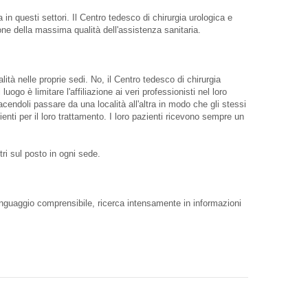
in questi settori. Il Centro tedesco di chirurgia urologica e
one della massima qualità dell'assistenza sanitaria.
alità nelle proprie sedi. No, il Centro tedesco di chirurgia
uogo è limitare l'affiliazione ai veri professionisti nel loro
facendoli passare da una località all'altra in modo che gli stessi
enti per il loro trattamento. I loro pazienti ricevono sempre un
ltri sul posto in ogni sede.
 linguaggio comprensibile, ricerca intensamente in informazioni