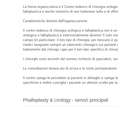
La forma organizzativa è il Centro tedesco di chirurgia urologic
falloplastica è anche sinonimo di non trattenere nulla e di offr
Caratteristiche distinte dell'organizzazione:
Il centro tedesco di chirurgia urologica e falloplastica non è un 
urologica e falloplastica è intenzionalmente diverso! Il solo mezz
campo (in particolare: il loro tipo di chirurgia, per nessuno è po
medici eseguano sempre un intervento chirurgico sui pazienti e g
trattamento dal chirurgo capo per il loro tipo specifico di chirur
I chirurghi sono assistiti dal numero richiesto di specialisti, ass
Le consultazioni durano più di un'ora e le visite postoperatorie
Il centro spiega le procedure ai pazienti in dettaglio e spiega 
specifiche e inoltre consiglia i pazienti su ulteriori scelte per 
Phalloplasty & Urology - servizi principali