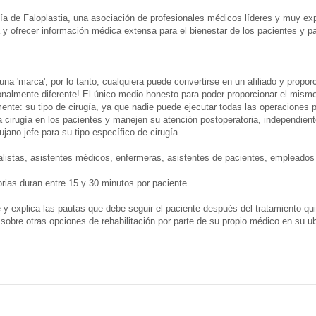
gía de Faloplastia, una asociación de profesionales médicos líderes y muy 
 y ofrecer información médica extensa para el bienestar de los pacientes y p
a 'marca', por lo tanto, cualquiera puede convertirse en un afiliado y proporc
nalmente diferente! El único medio honesto para poder proporcionar el mismo al
nte: su tipo de cirugía, ya que nadie puede ejecutar todas las operaciones 
 cirugía en los pacientes y manejen su atención postoperatoria, independient
jano jefe para su tipo específico de cirugía.
alistas, asistentes médicos, enfermeras, asistentes de pacientes, empleados 
rias duran entre 15 y 30 minutos por paciente.
le y explica las pautas que debe seguir el paciente después del tratamiento q
obre otras opciones de rehabilitación por parte de su propio médico en su ub