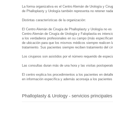
La forma organizativa es el Centro Alemán de Urología y Ciru
de Phalloplasty y Urología también representa no retener nada
Distintas características de la organización:
El Centro Alemán de Cirugía de Phalloplasty y Urología no es un
Centro Alemán de Cirugía de Urología y Faloplastia es intencio
a los verdaderos profesionales en su campo (más específicame
de ubicación para que los mismos médicos siempre realicen la
tratamiento. Sus pacientes siempre reciben tratamiento del ciru
Los cirujanos son asistidos por el número requerido de especi
Las consultas duran más de una hora y las visitas postoperato
El centro explica los procedimientos a los pacientes en detal
en información específica y además aconseja a los pacientes s
Phalloplasty & Urology - servicios principales