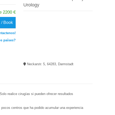
Urology
e 2200 €
 / Book
ntactenos!
os países?
Neckarstr. 5, 64283, Darmstadt
olo realice cirugías si pueden ofrecer resultados
os pocos centros que ha podido acumular una experiencia