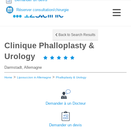
Réserver consultation/chirurgie
Back to Search Results
Clinique Phalloplasty &
Urology
Darmstadt, Allemagne
>
>
Home
Liposuccion in Allemagne
Phalloplasty & Urology
Demander à un Docteur
Demander un devis