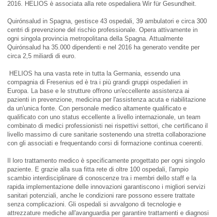
2016. HELIOS è associata alla rete ospedaliera Wir für Gesundheit.
Quirónsalud in Spagna, gestisce 43 ospedali, 39 ambulatori e circa 300
centri di prevenzione del rischio professionale. Opera attivamente in
ogni singola provincia metropolitana della Spagna. Attualmente
Quirónsalud ha 35.000 dipendenti e nel 2016 ha generato vendite per
circa 2,5 miliardi di euro.
HELIOS ha una vasta rete in tutta la Germania, essendo una
compagnia di Fresenius ed è tra i più grandi gruppi ospedalieri in
Europa. La base e le strutture offrono un'eccellente assistenza ai
pazienti in prevenzione, medicina per l'assistenza acuta e riabilitazione
da un'unica fonte. Con personale medico altamente qualificato e
qualificato con uno status eccellente a livello internazionale, un team
combinato di medici professionisti nei rispettivi settori, che certificano il
livello massimo di cure sanitarie sostenendo una stretta collaborazione
con gli associati e frequentando corsi di formazione continua coerenti.
Il loro trattamento medico è specificamente progettato per ogni singolo
paziente. E grazie alla sua fitta rete di oltre 100 ospedali, l'ampio
scambio interdisciplinare di conoscenze tra i membri dello staff e la
rapida implementazione delle innovazioni garantiscono i migliori servizi
sanitari potenziali, anche le condizioni rare possono essere trattate
senza complicazioni. Gli ospedali si avvalgono di tecnologie e
attrezzature mediche all'avanguardia per garantire trattamenti e diagnosi