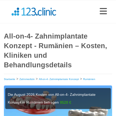
All-on-4- Zahnimplantate
Konzept - Rumänien – Kosten,
Kliniken und
Behandlungsdetails
>
>
>
Startseite
Zahnmedizin
All-on-4- Zahnimplantate Konzept
Rumänien
Die August 2026 Kosten von All-on-4- Zahnimplantate
Konzept in Rumänien betragen
9528 €