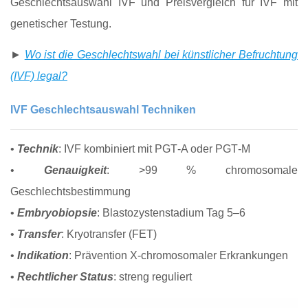
Geschlechtsauswahl IVF und Preisvergleich für IVF mit
genetischer Testung.
►
Wo ist die Geschlechtswahl bei künstlicher Befruchtung
(IVF) legal?
IVF Geschlechtsauswahl Techniken
•
Technik
: IVF kombiniert mit PGT‑A oder PGT‑M
•
Genauigkeit
: >99 % chromosomale
Geschlechtsbestimmung
•
Embryobiopsie
: Blastozystenstadium Tag 5–6
•
Transfer
: Kryotransfer (FET)
•
Indikation
: Prävention X‑chromosomaler Erkrankungen
•
Rechtlicher Status
: streng reguliert