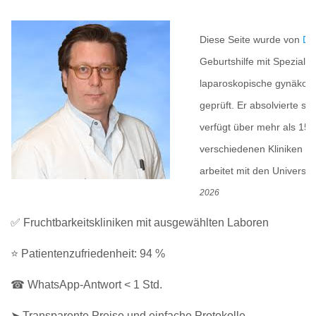
Diese Seite wurde von
Dr.
Geburtshilfe mit Spezialis
laparoskopische gynäkolog
geprüft. Er absolvierte se
verfügt über mehr als 15 J
verschiedenen Kliniken in 
arbeitet mit den Universi
2026
✅ Fruchtbarkeitskliniken mit ausgewählten Laboren
⭐ Patientenzufriedenheit: 94 %
☎ WhatsApp-Antwort < 1 Std.
➤ Transparente Preise und einfache Protokolle