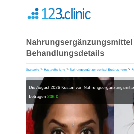
Nahrungsergänzungsmittel 
Behandlungsdetails
>
>
>
Startseite
Hautaufhellung
Nahrungsergänzungsmittel Ergänzungen
F
Die August 2026 Kosten von Nahrungsergänzungsmitte
betragen
236 €