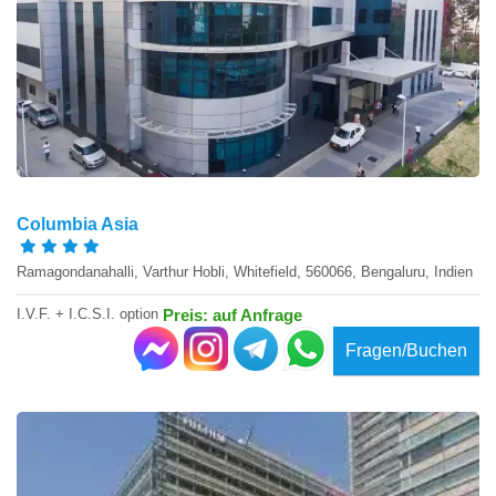
Columbia Asia
Ramagondanahalli, Varthur Hobli, Whitefield, 560066, Bengaluru, Indien
I.V.F. + I.C.S.I. option
Preis: auf Anfrage
Fragen/Buchen