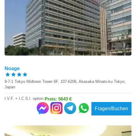
Noage
9-7-1 Tokyo Midtown Tower 6F, 107-6206, Akasaka Minato-ku Tokyo,
Japan
I.V.F. + I.C.S.I. option
Preis: 5643 €
Fragen/Buchen