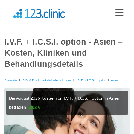
I.V.F. + I.C.S.I. option - Asien –
Kosten, Kliniken und
Behandlungsdetails
>
>
>
Startseite
IVF- & Fruchtbarkeitsbehandlungen
I.V.F. + I.C.S.I. option
Asien
Die August 2026 Kosten von I.V.F. + I.C.S.I. option in Asien
betragen
5002 €