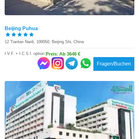
Beijing Puhua
12 Tiantan Nanli, 100050, Beijing Shi, China
I.V.F. + I.C.S.I. option
Preis: Ab 3646 €
Fragen/Buchen