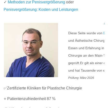
✓
Methoden zur Penisvergrößerung
oder
Penisvergrößerung: Kosten und Leistungen
Me
Diese Seite wurde von
Dr
und Ästhetische Chirurgie
Essen und Erfahrung in ei
Chirurgie an den Main-Tau
geprüft.Er gilt als einer 
und hat Tausende von erfo
Prüfung: März 2026
✅Zertifizierte Kliniken für Plastische Chirurgie
⭐ Patientenzufriedenheit 87 %