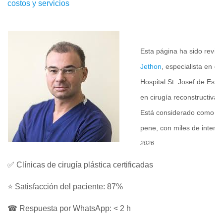
costos y servicios
Ve
Esta página ha sido revi
Jethon
, especialista en ci
Hospital St. Josef de Esse
en cirugía reconstructiva
Está considerado como uno
pene, con miles de interv
2026
✅ Clínicas de cirugía plástica certificadas
⭐ Satisfacción del paciente: 87%
☎ Respuesta por WhatsApp: < 2 h