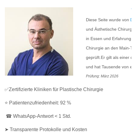
Me
Diese Seite wurde von
Dr
und Ästhetische Chirurgi
in Essen und Erfahrung in
Chirurgie an den Main-Tau
geprüft.Er gilt als einer 
und hat Tausende von erfo
Prüfung: März 2026
✅Zertifizierte Kliniken für Plastische Chirurgie
⭐ Patientenzufriedenheit: 92 %
☎ WhatsApp-Antwort < 1 Std.
➤ Transparente Protokolle und Kosten