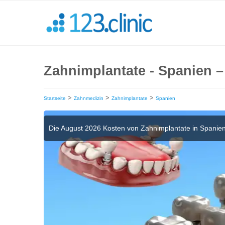
Zahnimplantate - Spanien –
>
>
>
Startseite
Zahnmedizin
Zahnimplantate
Spanien
Die August 2026 Kosten von Zahnimplantate in Spanie