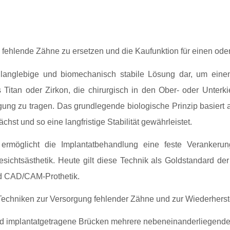
 fehlende Zähne zu ersetzen und die Kaufunktion für einen ode
e langlebige und biomechanisch stabile Lösung dar, um eine
 Titan oder Zirkon, die chirurgisch in den Ober- oder Unterk
gung zu tragen. Das grundlegende biologische Prinzip basiert
t und so eine langfristige Stabilität gewährleistet.
öglicht die Implantatbehandlung eine feste Verankerung,
sichtsästhetik. Heute gilt diese Technik als Goldstandard der
d CAD/CAM‑Prothetik.
echniken zur Versorgung fehlender Zähne und zur Wiederherste
nd implantatgetragene Brücken mehrere nebeneinanderliegende