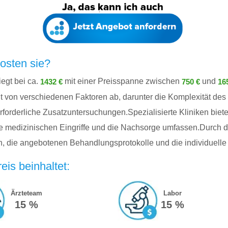
kosten sie?
iegt bei ca.
mit einer Preisspanne zwischen
und
1432 €
750 €
16
gt von verschiedenen Faktoren ab, darunter die Komplexität de
erforderliche Zusatzuntersuchungen.Spezialisierte Kliniken bie
e medizinischen Eingriffe und die Nachsorge umfassen.Durch de
en, die angebotenen Behandlungsprotokolle und die individuelle
eis beinhaltet:
Ärzteteam
Labor
15 %
15 %