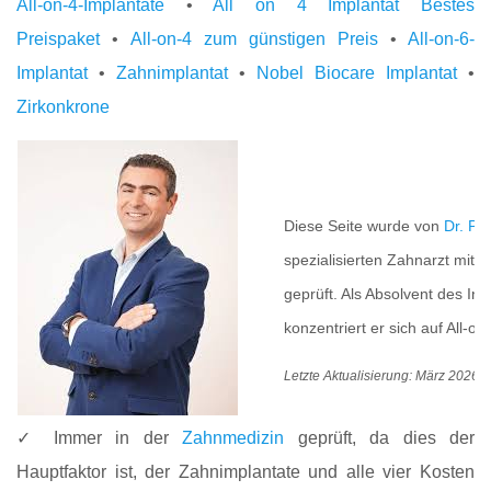
All-on-4-Implantate
•
All on 4 Implantat Bestes
Preispaket
•
All-on-4 zum günstigen Preis
•
All-on-6-
Implantat
•
Zahnimplantat
•
Nobel Biocare Implantat
•
Zirkonkrone
M
Diese Seite wurde von
Dr. Pe
spezialisierten Zahnarzt mit 
geprüft. Als Absolvent des In
konzentriert er sich auf All-o
Letzte Aktualisierung: März 2026
✓ Immer in der
Zahnmedizin
geprüft, da dies der
Hauptfaktor ist, der Zahnimplantate und alle vier Kosten