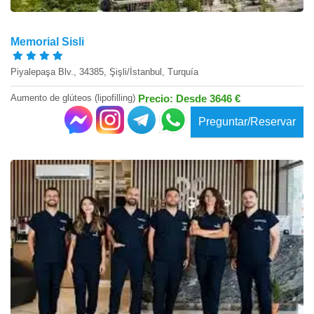
Memorial Sisli
Piyalepaşa Blv., 34385, Şişli/İstanbul, Turquía
Aumento de glúteos (lipofilling)
Precio: Desde 3646 €
Preguntar/Reservar