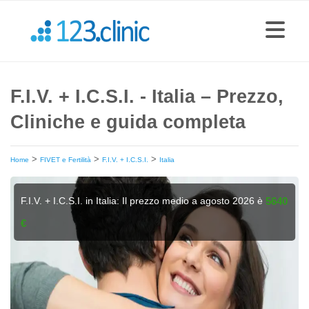
F.I.V. + I.C.S.I. - Italia – Prezzo,
Cliniche e guida completa
>
>
>
Home
FIVET e Fertilità
F.I.V. + I.C.S.I.
Italia
F.I.V. + I.C.S.I. in Italia: Il prezzo medio a agosto 2026 è
5640
€