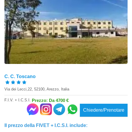
C. C. Toscano
Via dei Lecci,22, 52100, Arezzo, Italia
F.I.V. + I.C.S.I.
Prezzo: Da 4700 €
Chiedere/Prenotare
Il prezzo della FIVET + I.C.S.I. include: