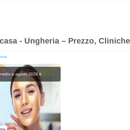
casa - Ungheria – Prezzo, Clinich
heria
o medio a agosto 2026 è
213 €