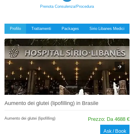
Prenota Consulenza/Procedura
Profilo
Trattamenti
Packages
Sirio Libanes Medici
Aumento dei glutei (lipofilling) in Brasile
Aumento dei glutei (lipofilling)
Prezzo: Da 4688 €
Ask / Book