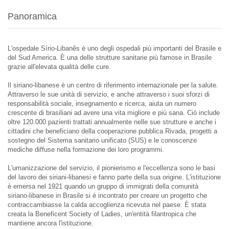
Panoramica
L'ospedale Sírio-Libanês è uno degli ospedali più importanti del Brasile e
del Sud America. È una delle strutture sanitarie più famose in Brasile
grazie all'elevata qualità delle cure.
Il siriano-libanese è un centro di riferimento internazionale per la salute.
Attraverso le sue unità di servizio, e anche attraverso i suoi sforzi di
responsabilità sociale, insegnamento e ricerca, aiuta un numero
crescente di brasiliani ad avere una vita migliore e più sana. Ciò include
oltre 120.000 pazienti trattati annualmente nelle sue strutture e anche i
cittadini che beneficiano della cooperazione pubblica Rivada, progetti a
sostegno del Sistema sanitario unificato (SUS) e le conoscenze
mediche diffuse nella formazione dei loro programmi.
L'umanizzazione del servizio, il pionierismo e l'eccellenza sono le basi
del lavoro dei siriani-libanesi e fanno parte della sua origine. L'istituzione
è emersa nel 1921 quando un gruppo di immigrati della comunità
siriano-libanese in Brasile si è incontrato per creare un progetto che
contraccambiasse la calda accoglienza ricevuta nel paese. È stata
creata la Beneficent Society of Ladies, un'entità filantropica che
mantiene ancora l'istituzione.