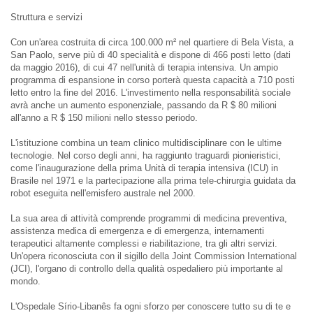
Struttura e servizi
Con un'area costruita di circa 100.000 m² nel quartiere di Bela Vista, a
San Paolo, serve più di 40 specialità e dispone di 466 posti letto (dati
da maggio 2016), di cui 47 nell'unità di terapia intensiva. Un ampio
programma di espansione in corso porterà questa capacità a 710 posti
letto entro la fine del 2016. L'investimento nella responsabilità sociale
avrà anche un aumento esponenziale, passando da R $ 80 milioni
all'anno a R $ 150 milioni nello stesso periodo.
L'istituzione combina un team clinico multidisciplinare con le ultime
tecnologie. Nel corso degli anni, ha raggiunto traguardi pionieristici,
come l'inaugurazione della prima Unità di terapia intensiva (ICU) in
Brasile nel 1971 e la partecipazione alla prima tele-chirurgia guidata da
robot eseguita nell'emisfero australe nel 2000.
La sua area di attività comprende programmi di medicina preventiva,
assistenza medica di emergenza e di emergenza, internamenti
terapeutici altamente complessi e riabilitazione, tra gli altri servizi.
Un'opera riconosciuta con il sigillo della Joint Commission International
(JCI), l'organo di controllo della qualità ospedaliero più importante al
mondo.
L'Ospedale Sírio-Libanês fa ogni sforzo per conoscere tutto su di te e