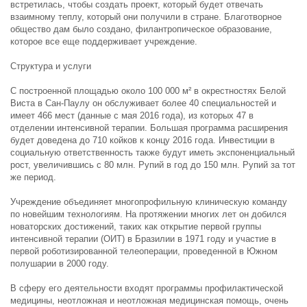
встретилась, чтобы создать проект, который будет отвечать
взаимному теплу, который они получили в стране. Благотворное
общество дам было создано, филантропическое образование,
которое все еще поддерживает учреждение.
Структура и услуги
С построенной площадью около 100 000 м² в окрестностях Белой
Виста в Сан-Паулу он обслуживает более 40 специальностей и
имеет 466 мест (данные с мая 2016 года), из которых 47 в
отделении интенсивной терапии. Большая программа расширения
будет доведена до 710 койков к концу 2016 года. Инвестиции в
социальную ответственность также будут иметь экспоненциальный
рост, увеличившись с 80 млн. Рупий в год до 150 млн. Рупий за тот
же период.
Учреждение объединяет многопрофильную клиническую команду
по новейшим технологиям. На протяжении многих лет он добился
новаторских достижений, таких как открытие первой группы
интенсивной терапии (ОИТ) в Бразилии в 1971 году и участие в
первой роботизированной телеоперации, проведенной в Южном
полушарии в 2000 году.
В сферу его деятельности входят программы профилактической
медицины, неотложная и неотложная медицинская помощь, очень