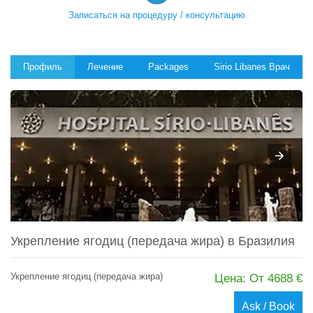
Записаться на процедуру / консультацию
Профиль
Лечение
Packages
Sirio Libanes Врач
Укрепление ягодиц (передача жира) в Бразилия
Укрепление ягодиц (передача жира)
Цена: От 4688 €
Ask / Book