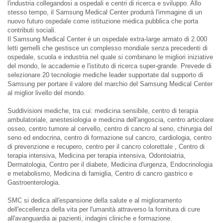
l'industria collegandosi a ospedali e centri di ricerca e sviluppo. Allo
stesso tempo, il Samsung Medical Center produrrà l'immagine di un
nuovo futuro ospedale come istituzione medica pubblica che porta
contributi sociali.
Il Samsung Medical Center è un ospedale extra-large armato di 2.000
letti gemelli che gestisce un complesso mondiale senza precedenti di
ospedale, scuola e industria nel quale si combinano le migliori iniziative
del mondo, le accademie e l'istituto di ricerca super-grande. Prevede di
selezionare 20 tecnologie mediche leader supportate dal supporto di
Samsung per portare il valore del marchio del Samsung Medical Center
al miglior livello del mondo.
Suddivisioni mediche, tra cui: medicina sensibile, centro di terapia
ambulatoriale, anestesiologia e medicina dell'angoscia, centro articolare
osseo, centro tumore al cervello, centro di cancro al seno, chirurgia del
seno ed endocrina, centro di formazione sul cancro, cardiologia, centro
di prevenzione e recupero, centro per il cancro colorettale , Centro di
terapia intensiva, Medicina per terapia intensiva, Odontoiatria,
Dermatologia, Centro per il diabete, Medicina d'urgenza, Endocrinologia
e metabolismo, Medicina di famiglia, Centro di cancro gastrico e
Gastroenterologia.
SMC si dedica all'espansione della salute e al miglioramento
dell'eccellenza della vita per l'umanità attraverso la fornitura di cure
all'avanguardia ai pazienti, indagini cliniche e formazione.