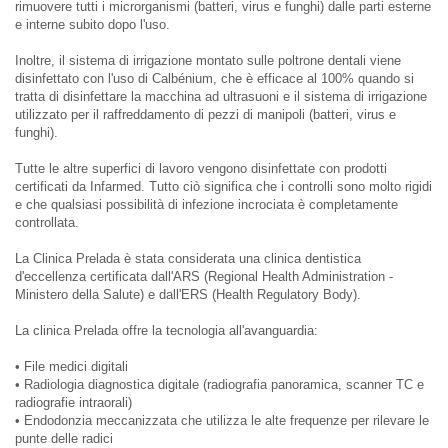
rimuovere tutti i microrganismi (batteri, virus e funghi) dalle parti esterne
e interne subito dopo l'uso.
Inoltre, il sistema di irrigazione montato sulle poltrone dentali viene
disinfettato con l'uso di Calbénium, che è efficace al 100% quando si
tratta di disinfettare la macchina ad ultrasuoni e il sistema di irrigazione
utilizzato per il raffreddamento di pezzi di manipoli (batteri, virus e
funghi).
Tutte le altre superfici di lavoro vengono disinfettate con prodotti
certificati da Infarmed. Tutto ciò significa che i controlli sono molto rigidi
e che qualsiasi possibilità di infezione incrociata è completamente
controllata.
La Clinica Prelada è stata considerata una clinica dentistica
d'eccellenza certificata dall'ARS (Regional Health Administration -
Ministero della Salute) e dall'ERS (Health Regulatory Body).
La clinica Prelada offre la tecnologia all'avanguardia:
• File medici digitali
• Radiologia diagnostica digitale (radiografia panoramica, scanner TC e
radiografie intraorali)
• Endodonzia meccanizzata che utilizza le alte frequenze per rilevare le
punte delle radici