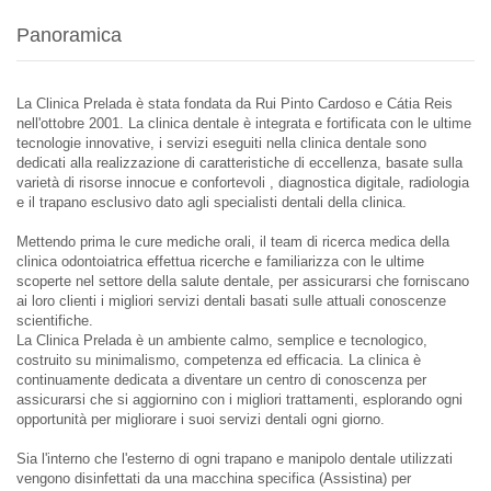
Panoramica
La Clinica Prelada è stata fondata da Rui Pinto Cardoso e Cátia Reis
nell'ottobre 2001. La clinica dentale è integrata e fortificata con le ultime
tecnologie innovative, i servizi eseguiti nella clinica dentale sono
dedicati alla realizzazione di caratteristiche di eccellenza, basate sulla
varietà di risorse innocue e confortevoli , diagnostica digitale, radiologia
e il trapano esclusivo dato agli specialisti dentali della clinica.
Mettendo prima le cure mediche orali, il team di ricerca medica della
clinica odontoiatrica effettua ricerche e familiarizza con le ultime
scoperte nel settore della salute dentale, per assicurarsi che forniscano
ai loro clienti i migliori servizi dentali basati sulle attuali conoscenze
scientifiche.
La Clinica Prelada è un ambiente calmo, semplice e tecnologico,
costruito su minimalismo, competenza ed efficacia. La clinica è
continuamente dedicata a diventare un centro di conoscenza per
assicurarsi che si aggiornino con i migliori trattamenti, esplorando ogni
opportunità per migliorare i suoi servizi dentali ogni giorno.
Sia l'interno che l'esterno di ogni trapano e manipolo dentale utilizzati
vengono disinfettati da una macchina specifica (Assistina) per