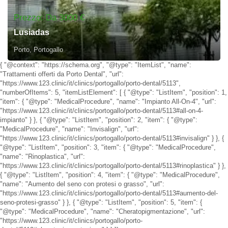
Prezzo: Da 3000 €
Lusiadas
Porto​, Portogallo
{ "@context": "https://schema.org", "@type": "ItemList", "name":
"Trattamenti offerti da Porto Dental", "url":
"https://www.123.clinic/it/clinics/portogallo/porto-dental/5113",
"numberOfItems": 5, "itemListElement": [ { "@type": "ListItem", "position": 1,
"item": { "@type": "MedicalProcedure", "name": "Impianto All-On-4", "url":
"https://www.123.clinic/it/clinics/portogallo/porto-dental/5113#all-on-4-
impianto" } }, { "@type": "ListItem", "position": 2, "item": { "@type":
"MedicalProcedure", "name": "Invisalign", "url":
"https://www.123.clinic/it/clinics/portogallo/porto-dental/5113#invisalign" } }, {
"@type": "ListItem", "position": 3, "item": { "@type": "MedicalProcedure",
"name": "Rinoplastica", "url":
"https://www.123.clinic/it/clinics/portogallo/porto-dental/5113#rinoplastica" } },
{ "@type": "ListItem", "position": 4, "item": { "@type": "MedicalProcedure",
"name": "Aumento del seno con protesi o grasso", "url":
"https://www.123.clinic/it/clinics/portogallo/porto-dental/5113#aumento-del-
seno-protesi-grasso" } }, { "@type": "ListItem", "position": 5, "item": {
"@type": "MedicalProcedure", "name": "Cheratopigmentazione", "url":
"https://www.123.clinic/it/clinics/portogallo/porto-