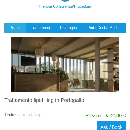
Prenota Consulenza/Procedura
Profilo
Trattamenti
Packages
Porto Dental Medici
Trattamento lipofilling in Portogallo
Trattamento lipofilling
Prezzo: Da 2500 €
Ask / Book