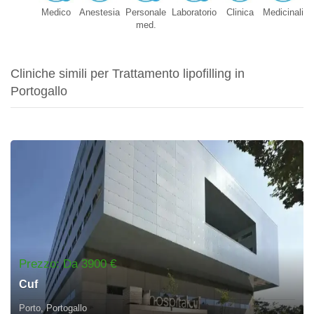
Medico
Anestesia
Personale
Laboratorio
Clinica
Medicinali
A
med.
Cliniche simili per Trattamento lipofilling in
Portogallo
Prezzo: Da 3900 €
Cuf
Porto, Portogallo