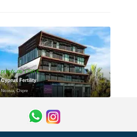
preço: de 1700 €
Cyprus Fertility
Nicosia, Chipre