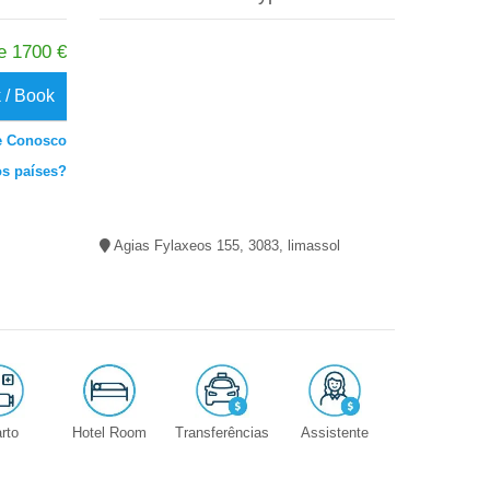
e 1700 €
 / Book
le Conosco
s países?
Agias Fylaxeos 155, 3083, limassol
rto
Hotel Room
Transferências
Assistente