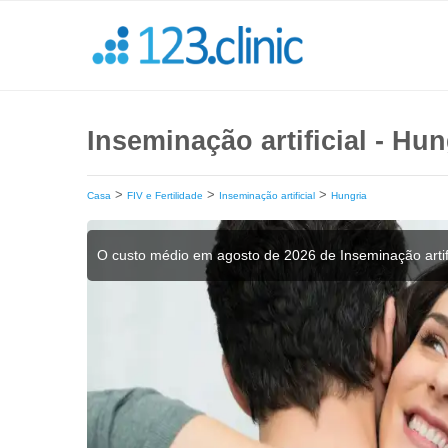
Inseminação artificial - Hu
>
>
>
Casa
FIV e Fertilidade
Inseminação artificial
Hungria
O custo médio em agosto de 2026 de Inseminação artif