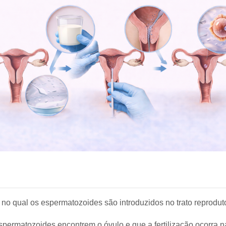
 no qual os espermatozoides são introduzidos no trato reprodut
spermatozoides encontrem o óvulo e que a fertilização ocorra n