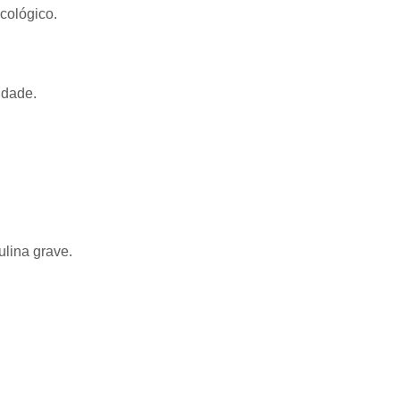
cológico.
idade.
ulina grave.