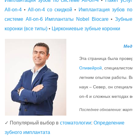
Имплантация зубов по системе All-on-4
•
Пакет услуг
All-on-4
•
All-on-4 со скидкой
•
Имплантация зубов по
системе All-on-6
Имплантаты Nobel Biocare
•
Зубные
коронки (все типы)
•
Циркониевые зубные коронки
Медиц
Эта страница была провер
Оливейрой
, специалистом п
летним опытом работы. Вып
наук – Север, он специализ
on-4 и сложных методах во
Последнее обновление: март 20
✓ Популярный выбор в
стоматологии
:
Определение
зубного имплантата