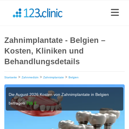
Zahnimplantate - Belgien –
Kosten, Kliniken und
Behandlungsdetails
>
>
>
Startseite
Zahnmedizin
Zahnimplantate
Belgien
Die August 2026 Kosten von Zahnimplantate in Belgien
betragen
786 €