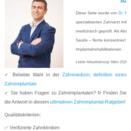
Medi
Diese Seite wurde von
Dr. Pe
spezialisierten Zahnarzt mit 
medizinisch geprüft. Als Absol
Saúde – Norte konzentriert er
Implantatrehabilitationen.
Letzte Aktualisierung: März 2026
✓ Beliebte Wahl in der
Zahnmedizin
:
definition eines
Zahnimplantats
✓ Sie haben Fragen zu Zahnimplantaten? ᐅ Finden Sie
die Antwort in diesem
ultimativen Zahnimplantat-Ratgeber
!
Qualitätskriterien:
✅ Verifizierte Zahnkliniken