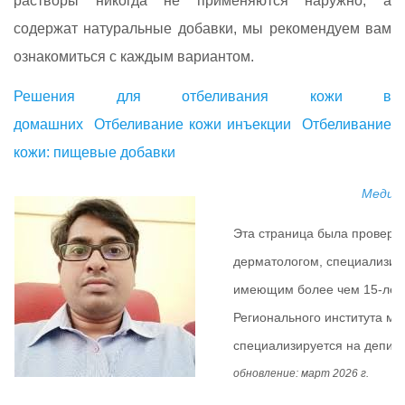
растворы никогда не применяются наружно, а
содержат натуральные добавки, мы рекомендуем вам
ознакомиться с каждым вариантом.
Решения для отбеливания кожи в
домашних
Отбеливание кожи инъекции
Отбеливание
кожи: пищевые добавки
Медици
Эта страница была провер
дерматологом, специализир
имеющим более чем 15-летн
Регионального института ме
специализируется на депигм
обновление: март 2026 г.