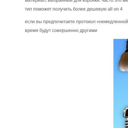
материал, выбранный для коронки: часто это м
тип поможет получить более дешевую all on 4
если вы предпочитаете протокол «немедленной н
время будут совершенно другими