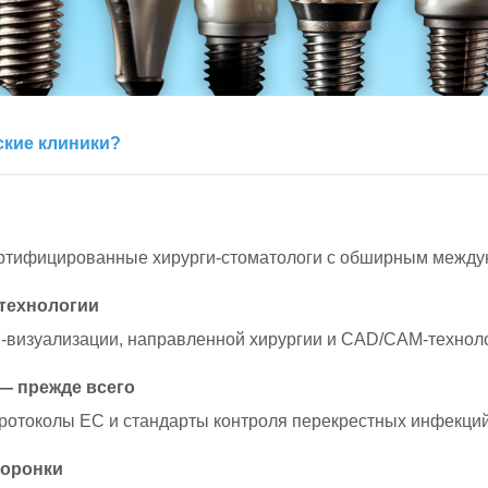
ские клиники?
ертифицированные хирурги-стоматологи с обширным межд
технологии
-визуализации, направленной хирургии и CAD/CAM-техноло
— прежде всего
протоколы ЕС и стандарты контроля перекрестных инфекци
коронки