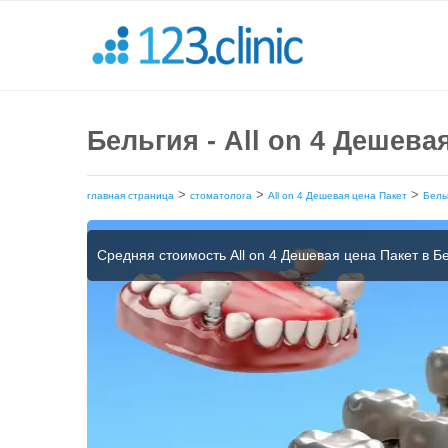
Бельгия - All on 4 Дешев
>
>
>
главная страница
стоматолога
All on 4 Дешевая цена Пакет
Бель
Средняя стоимость All on 4 Дешевая цена Пакет в Б