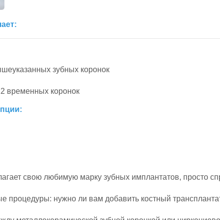
ает:
ышеуказанных зубных коронок
12 временных коронок
опции:
лагает свою любимую марку зубных имплантатов, просто сп
 процедуры: нужно ли вам добавить костный трансплантат