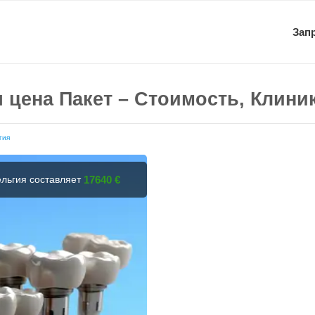
Зап
ая цена Пакет – Стоимость, Клин
гия
ельгия составляет
17640 €