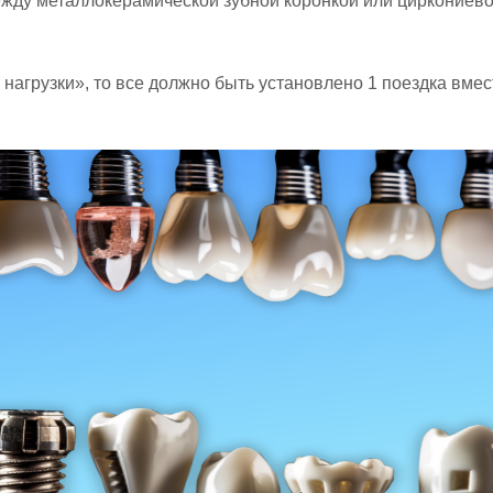
ежду металлокерамической зубной коронкой или циркониево
агрузки», то все должно быть установлено 1 поездка вмест