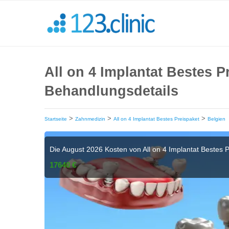
All on 4 Implantat Bestes P
Behandlungsdetails
>
>
>
Startseite
Zahnmedizin
All on 4 Implantat Bestes Preispaket
Belgien
Die August 2026 Kosten von All on 4 Implantat Bestes P
17640 €