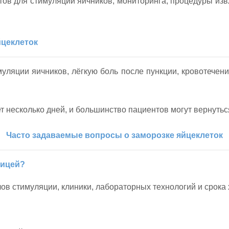
тов для стимуляции яичников, мониторинга, процедуры из
йцеклеток
ляции яичников, лёгкую боль после пункции, кровотечен
 несколько дней, и большинство пациентов могут вернуться
Часто задаваемые вопросы о заморозке яйцеклеток
ницей?
ов стимуляции, клиники, лабораторных технологий и срока