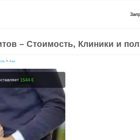
Зап
итов – Стоимость, Клиники и по
>
тов
Ази
оставляет
1544 €