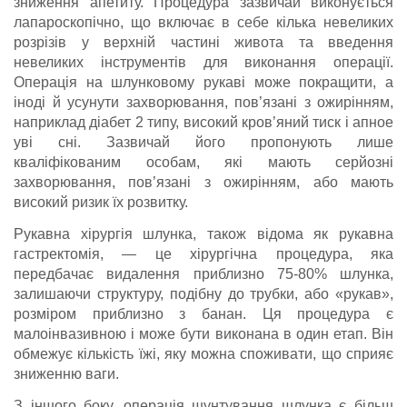
зниження апетиту. Процедура зазвичай виконується
лапароскопічно, що включає в себе кілька невеликих
розрізів у верхній частині живота та введення
невеликих інструментів для виконання операції.
Операція на шлунковому рукаві може покращити, а
іноді й усунути захворювання, пов’язані з ожирінням,
наприклад діабет 2 типу, високий кров’яний тиск і апное
уві сні. Зазвичай його пропонують лише
кваліфікованим особам, які мають серйозні
захворювання, пов’язані з ожирінням, або мають
високий ризик їх розвитку.
Рукавна хірургія шлунка, також відома як рукавна
гастректомія, — це хірургічна процедура, яка
передбачає видалення приблизно 75-80% шлунка,
залишаючи структуру, подібну до трубки, або «рукав»,
розміром приблизно з банан. Ця процедура є
малоінвазивною і може бути виконана в один етап. Він
обмежує кількість їжі, яку можна споживати, що сприяє
зниженню ваги.
З іншого боку, операція шунтування шлунка є більш