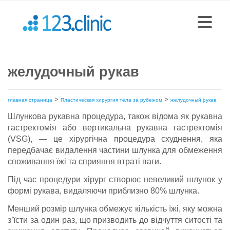
желудочный рукав
>
>
главная страница
Пластическая хирургия тела за рубежом
желудочный рукав
Шлункова рукавна процедура, також відома як рукавна
гастректомія або вертикальна рукавна гастректомія
(VSG), — це хірургічна процедура схуднення, яка
передбачає видалення частини шлунка для обмеження
споживання їжі та сприяння втраті ваги.
Під час процедури хірург створює невеликий шлунок у
формі рукава, видаляючи приблизно 80% шлунка.
Менший розмір шлунка обмежує кількість їжі, яку можна
з’їсти за один раз, що призводить до відчуття ситості та