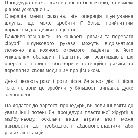
Процедура вважається відносно безпечною, з низьким
рівнем ускладнень.
Операція менш складна, ніж операція шунтування
шлунка, що може зробити її більш прийнятним
варіантом для деяких пацієнтів.
Важливо зазначити, що конкретні ризики та переваги
хірургії шлункового рукава можуть відрізнятися
залежно від кожного окремого пацієнта та його
унікальних обставин. Пацієнти, які розглядають цю
операцію, повинні обговорити потенційні ризики та
переваги зі своїм медичним працівником.
Деякі чекають роки і роки після багатьох дієт, і після
того, як вони це зробили, у більшості випадків дуже
задоволені.
На додаток до вартості процедури, ви повинні взяти до
уваги інші потенційні процедури пластичної хірургії в
майбутньому, оскільки ваша втрата ваги може
призвести до необхідності абдомонопластики або
різних ліпосакцій.