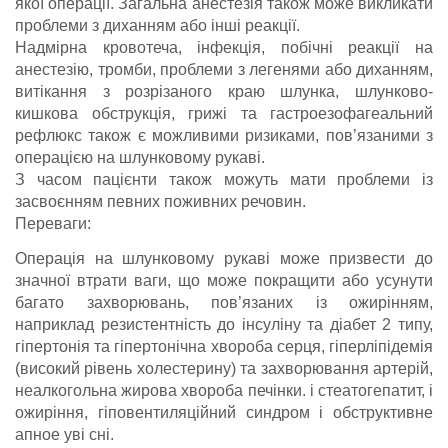
якої операції. Загальна анестезія також може викликати
проблеми з диханням або інші реакції.
Надмірна кровотеча, інфекція, побічні реакції на
анестезію, тромби, проблеми з легенями або диханням,
витікання з розрізаного краю шлунка, шлунково-
кишкова обструкція, грижі та гастроезофагеальний
рефлюкс також є можливими ризиками, пов’язаними з
операцією на шлунковому рукаві.
З часом пацієнти також можуть мати проблеми із
засвоєнням певних поживних речовин.
Переваги:
Операція на шлунковому рукаві може призвести до
значної втрати ваги, що може покращити або усунути
багато захворювань, пов’язаних із ожирінням,
наприклад резистентність до інсуліну та діабет 2 типу,
гіпертонія та гіпертонічна хвороба серця, гіперліпідемія
(високий рівень холестерину) та захворювання артерій,
неалкогольна жирова хвороба печінки. і стеатогепатит, і
ожиріння, гіповентиляційний синдром і обструктивне
апное уві сні.