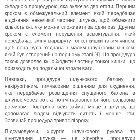
складною процедурою, яка включає два етапи. Першим
кроком є обмежувальний елемент, який передбачає
відсікання невеликої частини шлунка, щоб обмежити
кількість їжі, яку можна споживати за один раз. Другим
кроком є елемент порушення всмоктування, який
передбачає зміну маршруту тонкої кишки таким чином,
щоб вона була з’єднана з малим шлунковим мішком,
який був створений на першому етапі [4]. Ця процедура
також дозволяє їжі обходити частину тонкої кишки, що
призводить до подальшої втрати ваги.
Навпаки, процедура шлункового балону є
нехірургічним, тимчасовим рішенням для схуднення,
яке передбачає розміщення спущеного балона в
шлунок через рот, а потім наповнення його сольовим
розчином. Повітряна куля займає місце в шлунку, що
допомагає людям відчувати ситість і менше їсти.
Зазвичай процедура триває півроку.
Підсумовуючи, хірургія шлункового рукава та
шунтування шлунка — це хірургічні процедури