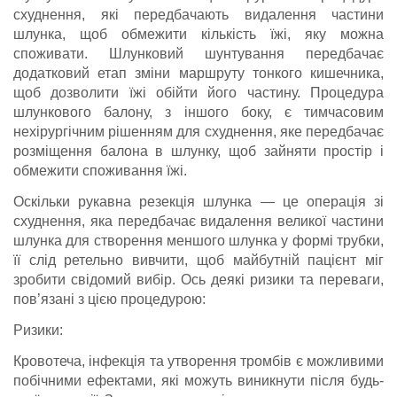
схуднення, які передбачають видалення частини
шлунка, щоб обмежити кількість їжі, яку можна
споживати. Шлунковий шунтування передбачає
додатковий етап зміни маршруту тонкого кишечника,
щоб дозволити їжі обійти його частину. Процедура
шлункового балону, з іншого боку, є тимчасовим
нехірургічним рішенням для схуднення, яке передбачає
розміщення балона в шлунку, щоб зайняти простір і
обмежити споживання їжі.
Оскільки рукавна резекція шлунка — це операція зі
схуднення, яка передбачає видалення великої частини
шлунка для створення меншого шлунка у формі трубки,
її слід ретельно вивчити, щоб майбутній пацієнт міг
зробити свідомий вибір. Ось деякі ризики та переваги,
пов’язані з цією процедурою:
Ризики:
Кровотеча, інфекція та утворення тромбів є можливими
побічними ефектами, які можуть виникнути після будь-