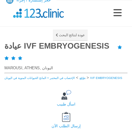
حجز إستشارة / إجراء
عودة لنتائج البحث
عيادة IVF EMBRYOGENESIS
MAROUSI, ATHENS, اليونان
>
>
IVF EMBRYOGENESIS
مَوْقِع
الإخصاب في المختبر + المانح الحيوانات المنوية في اليونان
اسأل طبيب
إرسال الطلب الآن