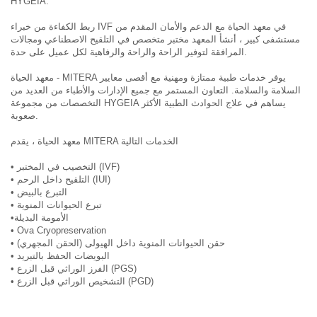
HYGEIA.
ربط الكفاءة من خبراء IVF في معهد الحياة مع الدعم والأمان المقدم من
مستشفى كبير ، أنشأ المعهد مختبر متخصص في التلقيح الاصطناعي ومجالات
المرافقة لتوفير الراحة والراحة والرفاهية لكل عميل على حدة.
معهد الحياة - MITERA يوفر خدمات طبية ممتازة ومهنية مع أقصى معايير
السلامة والسلامة. التعاون المستمر مع جميع الإدارات والأطباء من العديد من
التخصصات من مجموعة HYGEIA يساهم في علاج الحوادث الطبية الأكثر
صعوبة.
معهد الحياة ، يقدم MITERA الخدمات التالية
• التخصيب في المختبر (IVF)
• التلقيح داخل الرحم (IUI)
• التبرع بالبيض
• تبرع الحيوانات المنوية
•الأمومة البديلة
• Ova Cryopreservation
• حقن الحيوانات المنوية داخل الهيولى (الحقن المجهري)
• البويضات الحفظ بالتبريد
• الفرز الوراثي قبل الزرع (PGS)
• التشخيص الوراثي قبل الزرع (PGD)