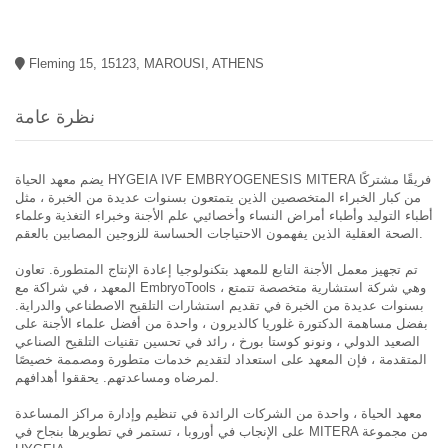
Fleming 15, 15123, MAROUSI, ATHENS
نظرة عامة
يضم معهد الحياة HYGEIA IVF EMBRYOGENESIS MITERA فريقًا مشتركًا
من كبار الخبراء المتخصصين الذين يتمتعون بسنوات عديدة من الخبرة ، مثل
أطباء التوليد وأطباء أمراض النساء وأخصائيي علم الأجنة وخبراء التغذية وعلماء
الصحة العقلية الذين يفهمون الاحتياجات الحساسة للزوجين المصابين بالعقم.
تم تجهيز معمل الأجنة التابع للمعهد بتكنولوجيا إعادة الإنتاج المتطورة. تعاون
المعهد ، في شراكة مع EmbryoTools ، وهي شركة استشارية متخصصة تتمتع
بسنوات عديدة من الخبرة في تقديم استشارات التلقيح الاصطناعي والدراية.
بفضل مساهمة الدكتورة غلوريا كالديرون ، واحدة من أفضل علماء الأجنة على
الصعيد الدولي ، ونونو كوستا بورخ ، رائد في تحسين تقنيات التلقيح الصناعي
المتقدمة ، فإن المعهد على استعداد لتقديم خدمات متطورة ومصممة خصيصًا
لمرضاه ومساعدتهم. يحققوا أهدافهم.
معهد الحياة ، واحدة من الشركات الرائدة في تنظيم وإدارة مراكز المساعدة
على الإنجاب في أوروبا ، تستمر في تطويرها بنجاح في MITERA من مجموعة