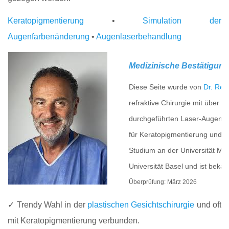
Keratopigmentierung
•
Simulation der
Augenfarbenänderung
•
Augenlaserbehandlung
Medizinische Bestätigung
Diese Seite wurde von
Dr. Ren
refraktive Chirurgie mit über 
durchgeführten Laser-Augenoper
für Keratopigmentierung und F
Studium an der Universität Mes
Universität Basel und ist beka
Überprüfung: März 2026
✓ Trendy Wahl in der
plastischen Gesichtschirurgie
und oft
mit Keratopigmentierung verbunden.