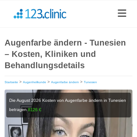
Augenfarbe ändern - Tunesien
– Kosten, Kliniken und
Behandlungsdetails
>
>
>
Startseite
Augenheilkunde
Augenfarbe ändern
Tunesien
Die August 2026 Kosten von Augenfarbe ändern in Tunesien
betragen
8126 €