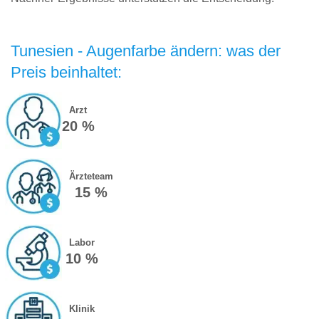
Tunesien - Augenfarbe ändern: was der
Preis beinhaltet:
Arzt
20 %
Ärzteteam
15 %
Labor
10 %
Klinik