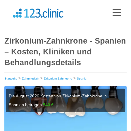
Zirkonium-Zahnkrone - Spanien
– Kosten, Kliniken und
Behandlungsdetails
>
>
>
Startseite
Zahnmedizin
Zirkonium-Zahnkrone
Spanien
Die August 2026 Kosten von Zirkonium-Zahnkrone in
Spanien betragen
540 €