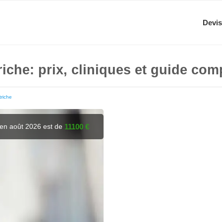
Devis
riche: prix, cliniques et guide com
triche
 en août 2026 est de
11100 €