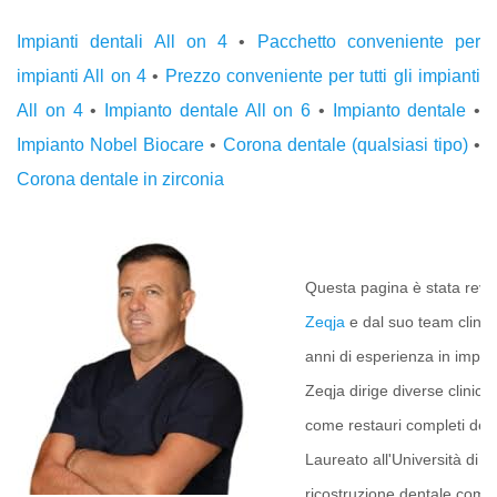
Impianti dentali All on 4
•
Pacchetto conveniente per
impianti All on 4
•
Prezzo conveniente per tutti gli impianti
All on 4
•
Impianto dentale All on 6
•
Impianto dentale
•
Impianto Nobel Biocare
•
Corona dentale (qualsiasi tipo)
•
Corona dentale in zirconia
Questa pagina è stata revis
Zeqja
e dal suo team clinico
anni di esperienza in implan
Zeqja dirige diverse clinich
come restauri completi del
Laureato all'Università di 
ricostruzione dentale com