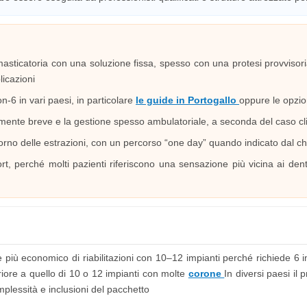
asticatoria con una soluzione fissa, spesso con una protesi provvisor
licazioni
on-6 in vari paesi, in particolare
le guide in Portogallo
oppure le opzio
vamente breve e la gestione spesso ambulatoriale, a seconda del caso cl
giorno delle estrazioni, con un percorso “one day” quando indicato dal c
t, perché molti pazienti riferiscono una sensazione più vicina ai den
 più economico di riabilitazioni con 10–12 impianti perché richiede 6 
eriore a quello di 10 o 12 impianti con molte
corone
In diversi paesi il
mplessità e inclusioni del pacchetto