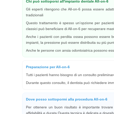
Chi può sottoporsi all'impianto dentale All-on-6
Gli esperti ritengono che All-on-6 possa essere adatt
tradizionali
Questo trattamento è spesso un’opzione per pazienti ch
classici può beneficiare di All-on-6 per recuperare mas
Anche i pazienti con perdita ossea possono essere buo
impianti, la pressione può essere distribuita su più pun
Anche le persone con ansia odontoiatrica possono esser
Preparazione per All-on-6
Tutti i pazienti hanno bisogno di un consulto prelimina
Durante questo consulto, il dentista può richiedere imm
Dove posso sottopormi alla procedura All-on-6
Per ottenere un buon risultato è importante trovare 
affidabilità e durata Questa tecnica è delicata e dovrebb