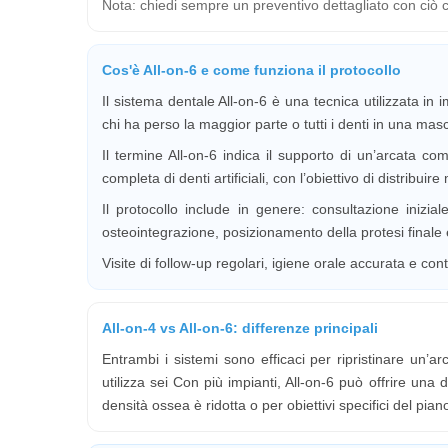
Nota: chiedi sempre un preventivo dettagliato con ciò ch
Cos'è All-on-6 e come funziona il protocollo
Il sistema dentale All-on-6 è una tecnica utilizzata i
chi ha perso la maggior parte o tutti i denti in una masc
Il termine All-on-6 indica il supporto di un’arcata c
completa di denti artificiali, con l’obiettivo di distribu
Il protocollo include in genere: consultazione inizial
osteointegrazione, posizionamento della protesi finale 
Visite di follow-up regolari, igiene orale accurata e con
All-on-4 vs All-on-6: differenze principali
Entrambi i sistemi sono efficaci per ripristinare un’ar
utilizza sei Con più impianti, All-on-6 può offrire una
densità ossea è ridotta o per obiettivi specifici del p