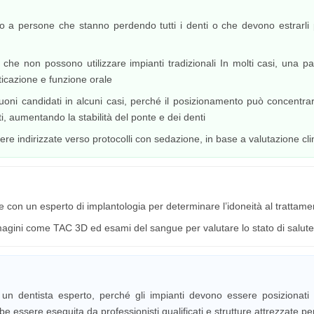
o a persone che stanno perdendo tutti i denti o che devono estrarli pe
e non possono utilizzare impianti tradizionali In molti casi, una parte
ticazione e funzione orale
ni candidati in alcuni casi, perché il posizionamento può concentrar
ti, aumentando la stabilità del ponte e dei denti
e indirizzate verso protocolli con sedazione, in base a valutazione cli
re con un esperto di implantologia per determinare l’idoneità al trattame
agini come TAC 3D ed esami del sangue per valutare lo stato di salute g
un dentista esperto, perché gli impianti devono essere posizionati 
e essere eseguita da professionisti qualificati e strutture attrezzate pe