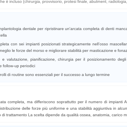
e è incluso (chirurgia, provvisorio, protesi finale, abutment, radiologia,
n implantologia dentale per ripristinare un'arcata completa di denti m
ella
ompleta con sei impianti posizionati strategicamente nell’osso mascell
ire meglio le forze del morso e migliorare stabilità per masticazione e fona
e e valutazione, pianificazione, chirurgia per il posizionamento degl
e follow-up periodici
trolli di routine sono essenziali per il successo a lungo termine
cata completa, ma differiscono soprattutto per il numero di impianti Al
 distribuzione delle forze più uniforme e una stabilità aggiuntiva in alc
iano di trattamento La scelta dipende da qualità ossea, anatomia, carico