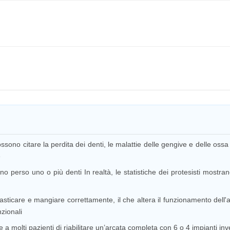
possono citare la perdita dei denti, le malattie delle gengive e delle os
e
o perso uno o più denti In realtà, le statistiche dei protesisti mostran
sticare e mangiare correttamente, il che altera il funzionamento dell'
zionali
te a molti pazienti di riabilitare un’arcata completa con 6 o 4 impianti 