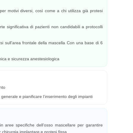
r motivi diversi, così come a chi utilizza già protesi
 significativa di pazienti non candidabili a protocolli
si sull’area frontale della mascella Con una base di 6
nica e sicurezza anestesiologica
nto
enerale e pianificare l’inserimento degli impianti
in aree specifiche dell’osso mascellare per garantire
r chirurgia implantare e protesi fissa