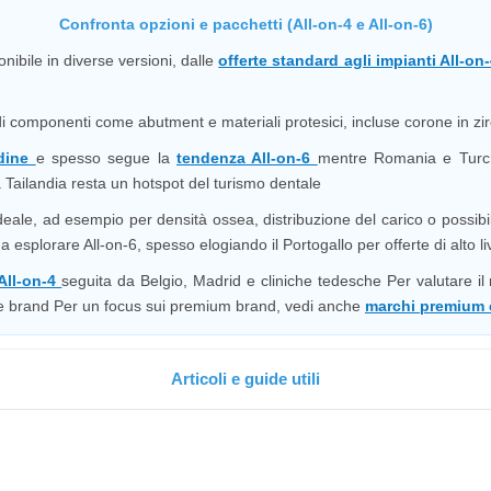
Confronta opzioni e pacchetti (All-on-4 e All-on-6)
onibile in diverse versioni, dalle
offerte standard agli impianti All-o
componenti come abutment e materiali protesici, incluse corone in zirc
rdine
e spesso segue la
tendenza All-on-6
mentre Romania e Turchi
a Tailandia resta un hotspot del turismo dentale
eale, ad esempio per densità ossea, distribuzione del carico o possibil
esplorare All-on-6, spesso elogiando il Portogallo per offerte di alto li
 All-on-4
seguita da Belgio, Madrid e cliniche tedesche Per valutare il 
 e brand Per un focus sui premium brand, vedi anche
marchi premium 
Articoli e guide utili