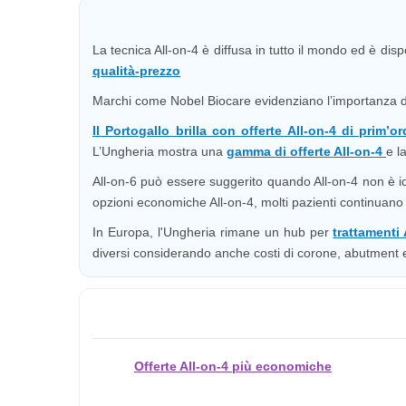
La tecnica All-on-4 è diffusa in tutto il mondo ed è disp
qualità-prezzo
Marchi come Nobel Biocare evidenziano l’importanza di 
Il Portogallo brilla con offerte All-on-4 di prim’o
L’Ungheria mostra una
gamma di offerte All-on-4
e l
All-on-6 può essere suggerito quando All-on-4 non è id
opzioni economiche All-on-4, molti pazienti continuano a 
In Europa, l'Ungheria rimane un hub per
trattamenti
diversi considerando anche costi di corone, abutment
Offerte All-on-4 più economiche