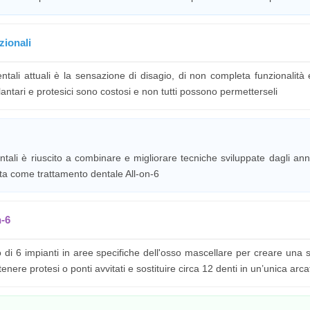
zionali
entali attuali è la sensazione di disagio, di non completa funzionalità e
antari e protesici sono costosi e non tutti possono permetterseli
entali è riuscito a combinare e migliorare tecniche sviluppate dagli ann
ota come trattamento dentale All-on-6
n-6
 di 6 impianti in aree specifiche dell'osso mascellare per creare una s
ere protesi o ponti avvitati e sostituire circa 12 denti in un’unica arca