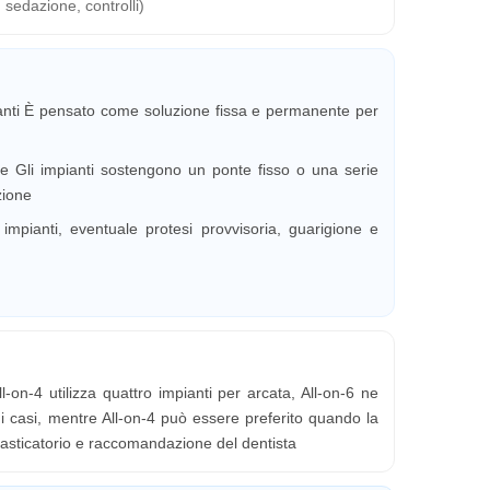
 sedazione, controlli)
ancanti È pensato come soluzione fissa e permanente per
are Gli impianti sostengono un ponte fisso o una serie
zione
i impianti, eventuale protesi provvisoria, guarigione e
l-on-4 utilizza quattro impianti per arcata, All-on-6 ne
uni casi, mentre All-on-4 può essere preferito quando la
 masticatorio e raccomandazione del dentista