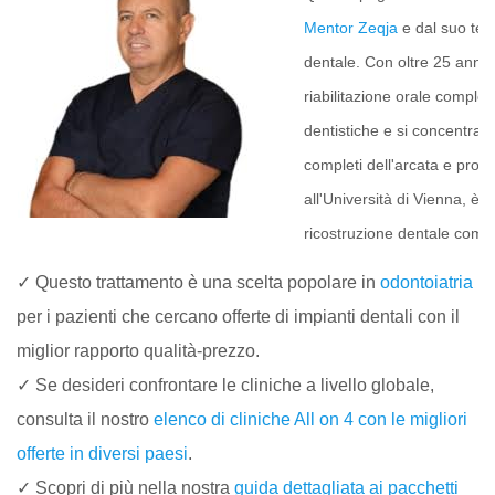
Mentor Zeqja
e dal suo team
dentale. Con oltre 25 anni 
riabilitazione orale completa
dentistiche e si concentra 
completi dell'arcata e pro
all'Università di Vienna, è
ricostruzione dentale comp
✓ Questo trattamento è una scelta popolare in
odontoiatria
per i pazienti che cercano offerte di impianti dentali con il
miglior rapporto qualità-prezzo.
✓ Se desideri confrontare le cliniche a livello globale,
consulta il nostro
elenco di cliniche All on 4 con le migliori
offerte in diversi paesi
.
✓ Scopri di più nella nostra
guida dettagliata ai pacchetti