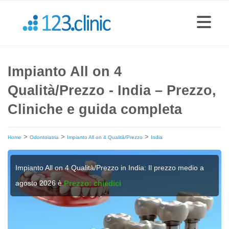
Impianto All on 4
Qualità/Prezzo - India – Prezzo,
Cliniche e guida completa
>
>
>
Home
Odontoiatria
Impianto All on 4 Qualità/Prezzo
India
Impianto All on 4 Qualità/Prezzo in India: Il prezzo medio a
agosto 2026 è
Prezzo: chiedici