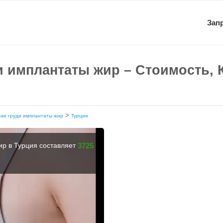
Зап
и имплантаты жир – Стоимость, 
>
ние груди имплантаты жир
Турция
ир в Турция составляет
3725