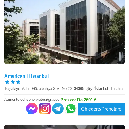
American H Istanbul
Teşvikiye Mah., Güzelbahçe Sok. No:20, 34365, Şişli/İstanbul, Turchia
Aumento del seno protesi/grasso
Prezzo: Da 2691 €
Chiedere/Prenotare