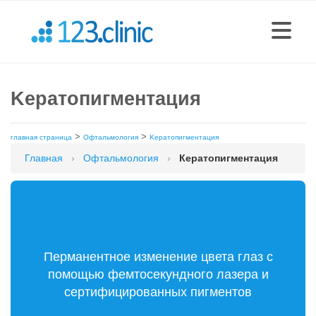
Kератопигментация
>
>
главная страница
Офтальмология
Kератопигментация
Главная
›
Офтальмология
›
Кератопигментация
Перманентное изменение цвета глаз с
помощью фемтосекундного лазера и
сертифицированных пигментов