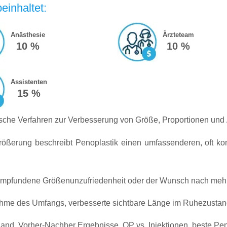
einhaltet:
Anästhesie
Ärzteteam
10 %
10 %
Assistenten
15 %
ische Verfahren zur Verbesserung von Größe, Proportionen und 
ößerung beschreibt Penoplastik einen umfassenderen, oft ko
v empfundene Größenunzufriedenheit oder der Wunsch nach mehr
nahme des Umfangs, verbesserte sichtbare Länge im Ruhezustan
nd, Vorher-Nachher Ergebnisse, OP vs. Injektionen, beste Peno