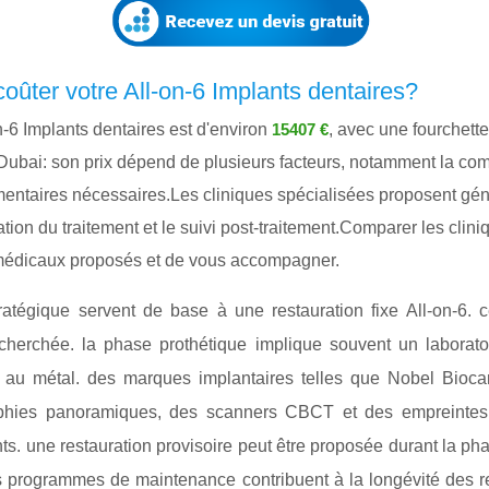
oûter votre All-on-6 Implants dentaires?
n-6 Implants dentaires est d'environ
, avec une fourchette
15407 €
. Dubai: son prix dépend de plusieurs facteurs, notamment la comp
mentaires nécessaires.Les cliniques spécialisées proposent gén
ication du traitement et le suivi post-traitement.Comparer les cli
es médicaux proposés et de vous accompagner.
ratégique servent de base à une restauration fixe All-on-6. 
herchée. la phase prothétique implique souvent un laboratoi
e au métal. des marques implantaires telles que Nobel Bioc
raphies panoramiques, des scanners CBCT et des empreintes 
nts. une restauration provisoire peut être proposée durant la pha
es programmes de maintenance contribuent à la longévité des res