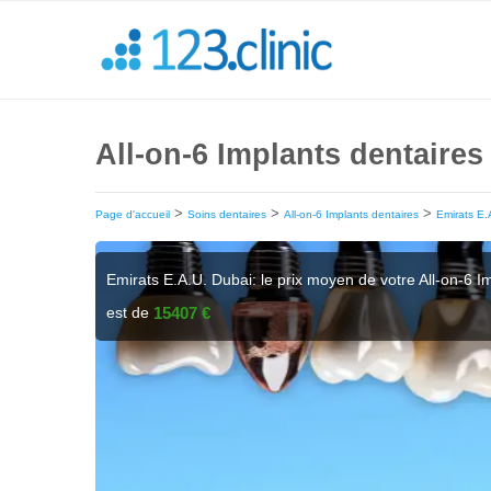
All-on-6 Implants dentaires
>
>
>
Page d'accueil
Soins dentaires
All-on-6 Implants dentaires
Emirats E.
Emirats E.A.U. Dubai: le prix moyen de votre All-on-6 
est de
15407 €